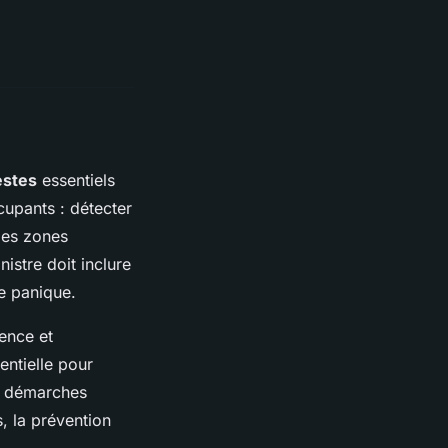
estes
essentiels
cupants : détecter
les zones
nistre doit inclure
de panique.
ence et
entielle pour
ux démarches
, la prévention