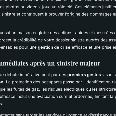
s photos ou vidéos, joue un rôle clé. Ces éléments justifien
 sinistre et contribuent à prouver l’origine des dommages e
urisation maison englobe des actions rapides et mesurées 
orcent la crédibilité de votre dossier sinistre auprès des as
spensables pour une
gestion de crise
efficace et une prise 
mmédiates après un sinistre majeur
se
débute impérativement par des
premiers gestes
visant à
on
. La protection des occupants passe par l’identification 
ue les fuites de gaz, les risques électriques ou les structure
efficace inclut une évacuation sûre et ordonnée, limitant la 
s.
contacter sans tarder les services d’urgence et d’assistance s