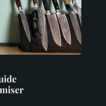
uide
imiser