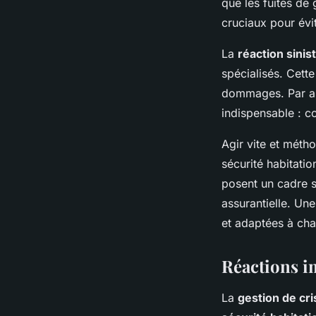
que les fuites de 
cruciaux pour évit
La
réaction sinis
spécialisés. Cet
dommages. Par ai
indispensable : cou
Agir vite et méth
sécurité habitatio
posent un cadre s
assurantielle. U
et adaptées à cha
Réactions i
La
gestion de cri