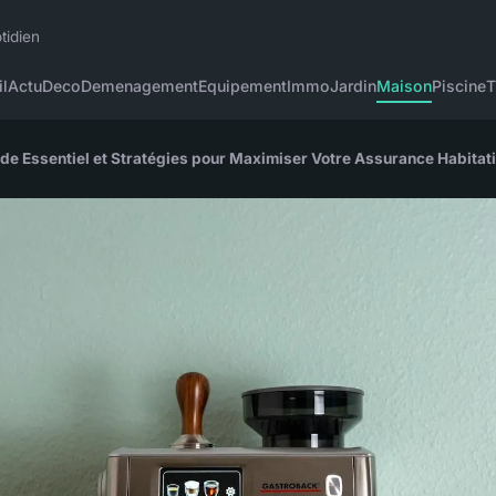
tidien
l
Actu
Deco
Demenagement
Equipement
Immo
Jardin
Maison
Piscine
T
uide Essentiel et Stratégies pour Maximiser Votre Assurance Habitat