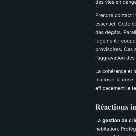
des vies en dange
Prendre contact i
essentiel. Cette é
des dégâts. Paral
logement : couper 
provisoires. Ces 
l’aggravation de
La cohérence et l
maîtriser la cris
efficacement le t
Réactions i
La
gestion de cri
habitation. Proté