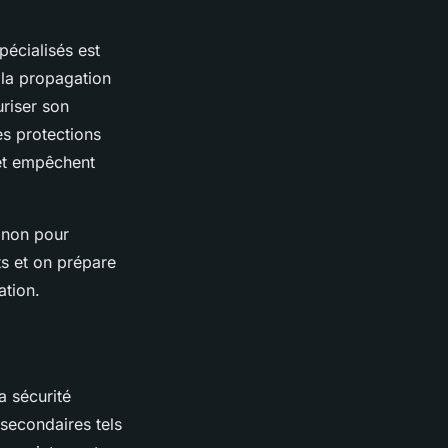
pécialisés est
i la propagation
uriser son
es protections
 et empêchent
a non pour
ts et on prépare
ation.
a sécurité
 secondaires tels