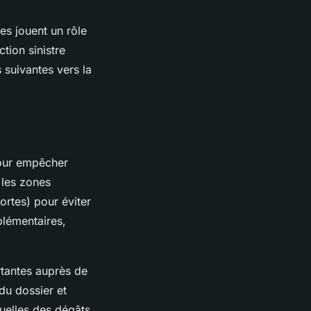
s jouent un rôle
tion sinistre
 suivantes vers la
pour empêcher
 les zones
ortes) pour éviter
plémentaires,
rtantes auprès de
 du dossier et
suelles des dégâts