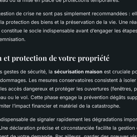
stion de crise ne sont pas simplement recommandées : elle
a protection des biens et la préservation de la vie. Une réac
 constitue le socle indispensable avant d’engager les étapes
demnisation.
 et protection de votre propriété
s gestes de sécurité, la
sécurisation maison
est cruciale 
 dommages. Les mesures conservatoires consistent à isoler
 les accès dangereux et protéger les ouvertures (fenêtres, p
d’eau ou le vol. Cette phase engage la prévention dégâts sup
imiter l’impact financier et matériel de la catastrophe.
indispensable de signaler rapidement les dégradations impo
ne déclaration précise et circonstanciée facilite la gestion
ement de votre demande. Par ailleurs, garder des preuves vi