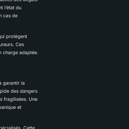
t l’état du
n cas de
qui protègent
sureurs. Ces
en charge adaptée.
 garantir la
rapide des dangers
s fragilisées. Une
panique et
pécialisés. Cette