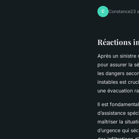
C
Constance
23 a
Réactions i
Après un sinistre 
pour assurer la sé
les dangers secon
instables est cruc
une évacuation ra
Il est fondamenta
d’assistance spéci
maîtriser la situa
d’urgence qui séc
des infiltrations 