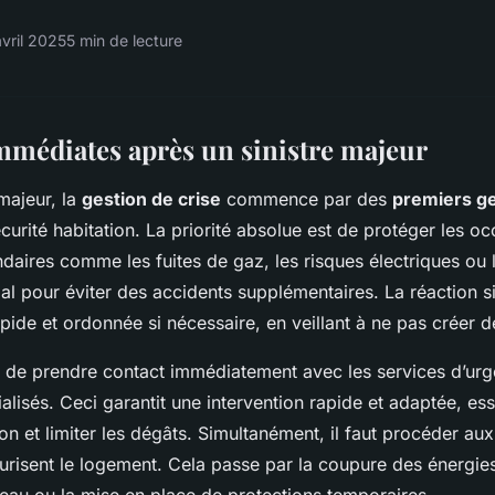
vril 2025
5 min de lecture
mmédiates après un sinistre majeur
majeur, la
gestion de crise
commence par des
premiers g
curité habitation. La priorité absolue est de protéger les oc
daires comme les fuites de gaz, les risques électriques ou 
ial pour éviter des accidents supplémentaires. La réaction si
pide et ordonnée si nécessaire, en veillant à ne pas créer 
l de prendre contact immédiatement avec les services d’urg
alisés. Ceci garantit une intervention rapide et adaptée, ess
tion et limiter les dégâts. Simultanément, il faut procéder a
urisent le logement. Cela passe par la coupure des énergies
d’eau ou la mise en place de protections temporaires.