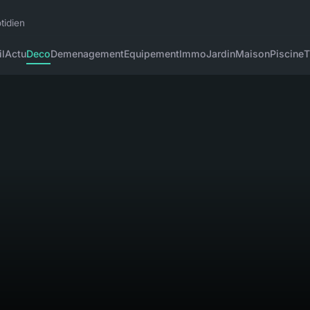
tidien
l
Actu
Deco
Demenagement
Equipement
Immo
Jardin
Maison
Piscine
T